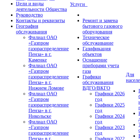
Цели и виды
Услуги
деятельности Общества
Руководство
Контакты и реквизиты
Ремонт и замена
География
бытового газового
обслуживания
оборудования
Филиал ОАО
Техническое
«Газпром
обслуживание
газораспределение
Газификация
Пенза» в г.
объектов
Каменке
Оснащение
Филиал ОАО
приборами учета
«Газпром
газа
Для
газораспределение
Графики
насел
Пенза» в г.
обслуживания
Нижнем Ломове
ВДГО/ВКГО
Филиал ОАО
Графики 2026
«Газпром
год
газораспределение
Графики 2025
Пенза» в г.
год
Никольске
Графики 2024
Филиал ОАО
год
«Газпром
Графики 2023
газораспределение
год
Пенза» в г.
Графики 2022