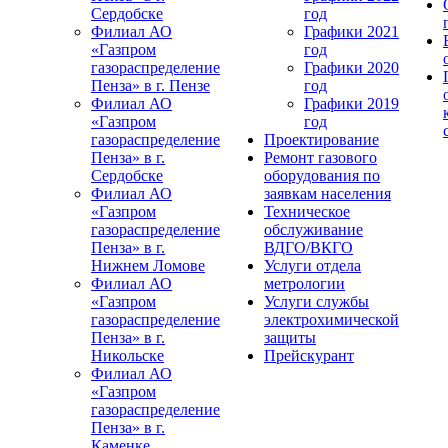
Сердобске
год
Филиал АО
Графики 2021
«Газпром
год
газораспределение
Графики 2020
Пенза» в г. Пензе
год
Филиал АО
Графики 2019
«Газпром
год
газораспределение
Проектирование
Пенза» в г.
Ремонт газового
Сердобске
оборудования по
Филиал АО
заявкам населения
«Газпром
Техническое
газораспределение
обслуживание
Пенза» в г.
ВДГО/ВКГО
Нижнем Ломове
Услуги отдела
Филиал АО
метрологии
«Газпром
Услуги службы
газораспределение
электрохимической
Пенза» в г.
защиты
Никольске
Прейскурант
Филиал АО
«Газпром
газораспределение
Пенза» в г.
Каменке