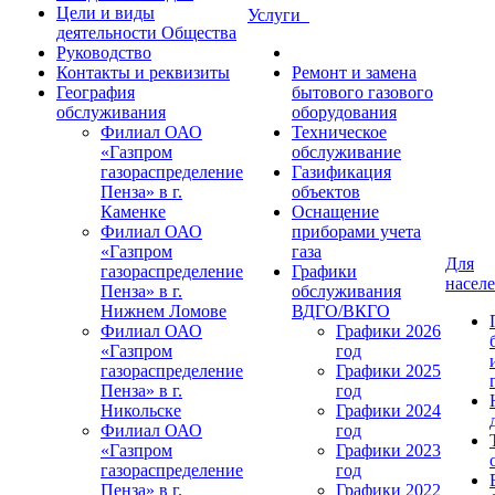
Цели и виды
Услуги
деятельности Общества
Руководство
Контакты и реквизиты
Ремонт и замена
География
бытового газового
обслуживания
оборудования
Филиал ОАО
Техническое
«Газпром
обслуживание
газораспределение
Газификация
Пенза» в г.
объектов
Каменке
Оснащение
Филиал ОАО
приборами учета
«Газпром
газа
Для
газораспределение
Графики
насел
Пенза» в г.
обслуживания
Нижнем Ломове
ВДГО/ВКГО
Филиал ОАО
Графики 2026
«Газпром
год
газораспределение
Графики 2025
Пенза» в г.
год
Никольске
Графики 2024
Филиал ОАО
год
«Газпром
Графики 2023
газораспределение
год
Пенза» в г.
Графики 2022