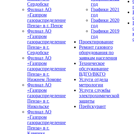
Сердобске
год
Филиал АО
Графики 2021
«Газпром
год
газораспределение
Графики 2020
Пенза» в г. Пензе
год
Филиал АО
Графики 2019
«Газпром
год
газораспределение
Проектирование
Пенза» в г.
Ремонт газового
Сердобске
оборудования по
Филиал АО
заявкам населения
«Газпром
Техническое
газораспределение
обслуживание
Пенза» в г.
ВДГО/ВКГО
Нижнем Ломове
Услуги отдела
Филиал АО
метрологии
«Газпром
Услуги службы
газораспределение
электрохимической
Пенза» в г.
защиты
Никольске
Прейскурант
Филиал АО
«Газпром
газораспределение
Пенза» в г.
Каменке