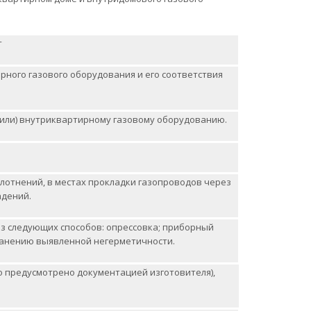
т
рного газового оборудования и его соответствия
(или) внутриквартирному газовому оборудованию.
плотнений, в местах прокладки газопроводов через
адений.
з следующих способов: опрессовка; приборный
ранению выявленной негерметичности.
о предусмотрено документацией изготовителя),