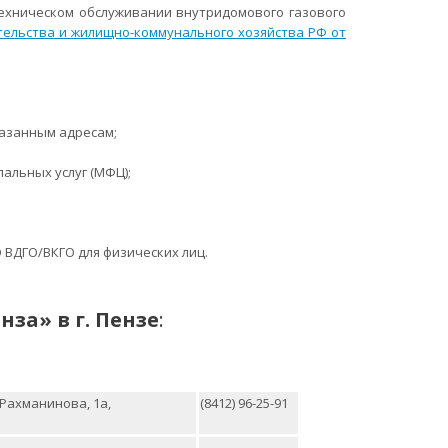
ехническом обслуживании внутридомового газового
тельства и жилищно-коммунального хозяйства РФ от
казанным адресам;
альных услуг (МФЦ);
 ВДГО/ВКГО для физических лиц.
енза»
в г. Пензе
:
. Рахманинова, 1а,
(8412) 96-25-91