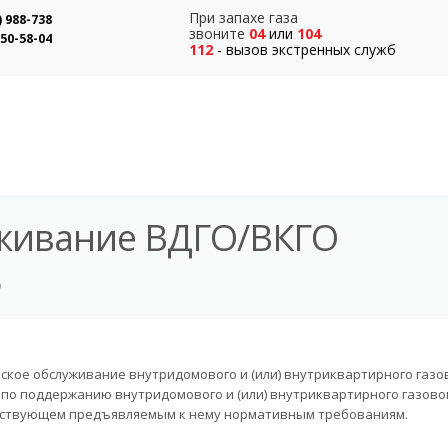
При запахе газа
) 988-738
звоните
04
или
104
550-58-04
112
- вызов экстренных служб
уживание ВДГО/ВКГО
О
ское обслуживание внутридомового и (или) внутриквартирного газово
и по поддержанию внутридомового и (или) внутриквартирного газово
ствующем предъявляемым к нему нормативным требованиям.