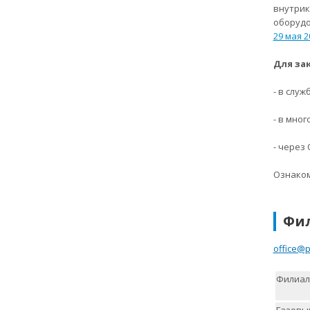
внутрик
оборудо
29 мая 2
Для за
- в слу
- в мно
- через
Ознаком
Фи
office@
Филиал 