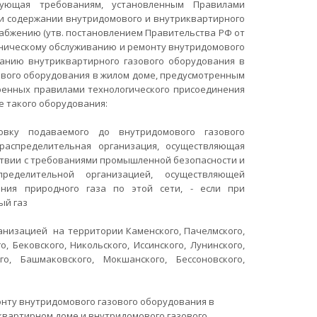
твующая требованиям, установленным Правилами
 и содержании внутридомового и внутриквартирного
набжению (утв. постановлением Правительства РФ от
техническому обслуживанию и ремонту внутридомового
ванию внутриквартирного газового оборудования в
вого оборудования в жилом доме, предусмотренным
ренных правилами технологического присоединения
е такого оборудования:
ровку подаваемого до внутридомового газового
распределительная организация, осуществляющая
тствии с требованиями промышленной безопасности и
пределительной организацией, осуществляющей
ания природного газа по этой сети, - если при
ый газ
анизацией на территории Каменского, Пачелмского,
, Бековского, Никольского, Иссинского, Лунинского,
го, Башмаковского, Мокшанского, Бессоновского,
онту внутридомового газового оборудования в
квартирном доме и внутридомового газового