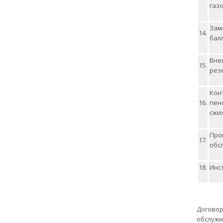
газо
Зам
14.
бал
Вне
15.
рез
Кон
16.
пен
сжи
Про
17.
обс
18.
Инс
Договор
обслуж