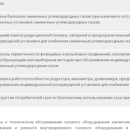
в).
ена баллонов сжиженных углеводородных газов (при наличии в сос
лонных установок сжиженных углеводородных газов).
шний осмотр редукционной головки, запорной и предохранительно
ервуарной установки для снабжения сжиженным углеводородным газ
троль герметичности фланцевых и резьбовых соединений, газопрово
ообразующим или приборным методом при обслуживании индивидуа
женным углеводородным газом.
верка работоспособности редуктора, манометра, уровнемера, пред
луживании индивидуальной резервуарной установки для снабжения
труктаж потребителей газа по безопасному использованию газа пр
ы о техническом обслуживании газового оборудования заключа
ивании и ремонте внутридомового газового оборудования в 