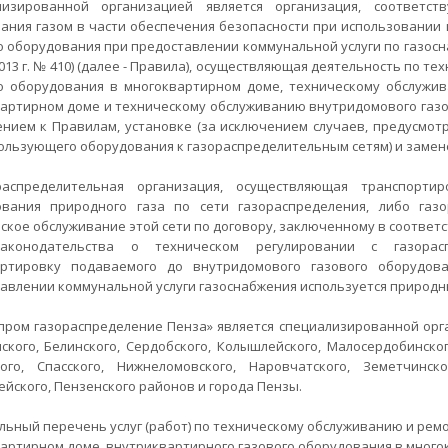
лизированной организацией является организация, соответс
ания газом в части обеспечения безопасности при использовании
о оборудования при предоставлении коммунальной услуги по газос
2013 г. № 410) (далее - Правила), осуществляющая деятельность по 
о оборудования в многоквартирном доме, техническому обслужи
артирном доме и техническому обслуживанию внутридомового газо
нием к Правилам, установке (за исключением случаев, предусмот
ользующего оборудования к газораспределительным сетям) и замен
распределительная организация, осуществляющая транспорти
ования природного газа по сети газораспределения, либо газо
ское обслуживание этой сети по договору, заключенному в соотве
законодательства о техническом регулировании с газорас
ортировку подаваемого до внутридомового газового оборудов
авлении коммунальной услуги газоснабжения используется природн
пром газораспределение Пенза» является специализированной орг
ского, Белинского, Сердобского, Колышлейского, Малосердобинского
ого, Спасского, Нижнеломовского, Наровчатского, Земетчинско
ского, Пензенского районов и города Пензы.
ьный перечень услуг (работ) по техническому обслуживанию и рем
артирном доме, внутриквартирного газового оборудования в много