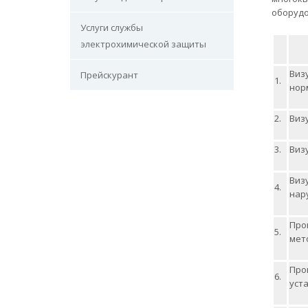
оборудо
Услуги службы
электрохимической защиты
Виз
Прейскурант
1.
нор
2.
Виз
3.
Виз
Виз
4.
нар
Про
5.
мет
Про
6.
уст