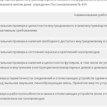
вания в жилом доме определен Постановлением № 410:
Наименование рабо
уальная проверка целостности внутридомового и (или) внутрикварти
мативным требованиям.
уальная проверка наличия свободного доступа к внутридомовому и 
уальная проверка состояния окраски и креплений газопроводов.
уальная проверка наличия и целостности футляров, в том числе их у
ужные и внутренние конструкции многоквартирных домов и домовл
верка герметичности соединений и отключающих устройств одним и
од; мыльная эмульсия; пенообразующая смесь. Принятие мер по уст
верка работоспособности и смазка отключающих устройств (если эт
ановленных на газопроводах.