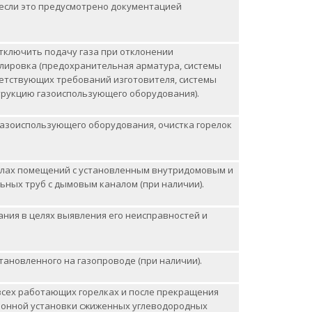
(если это предусмотрено документацией
тключить подачу газа при отклонении
улировка (предохранительная арматура, системы
ветствующих требований изготовителя, системы
струкцию газоиспользующего оборудования).
газоиспользующего оборудования, очистка горелок
налах помещений с установленным внутридомовым и
ьных труб с дымовым каналом (при наличии).
ния в целях выявления его неисправностей и
ановленного на газопроводе (при наличии).
сех работающих горелках и после прекращения
ллонной установки сжиженных углеводородных