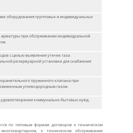
таве оборудования групповых и индивидуальных
й арматуры при обслуживании индивидуальной
ом.
дов с целью выявления утечек газа
льной резервуарной установки для снабжения
охранительного пружинного клапана при
 сжиженным углеводородным газом.
и удовлетворении коммунально-бытовых нужд.
ются по типовым формам договоров о техническом
многоквартирном, о техническом обслуживании