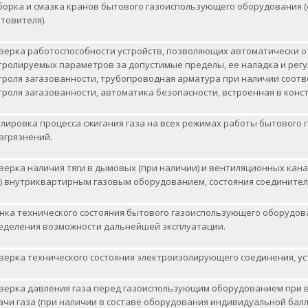
борка и смазка кранов бытового газоиспользующего оборудования 
товителя).
верка работоспособности устройств, позволяющих автоматически о
тролируемых параметров за допустимые пределы, ее наладка и рег
троля загазованности, трубопроводная арматура при наличии соот
троля загазованности, автоматика безопасности, встроенная в кон
улировка процесса сжигания газа на всех режимах работы бытового 
агрязнений.
верка наличия тяги в дымовых (при наличии) и вентиляционных ка
и) внутриквартирным газовым оборудованием, состояния соединител
нка технического состояния бытового газоиспользующего оборудова
еделения возможности дальнейшей эксплуатации.
верка технического состояния электроизолирующего соединения, уст
верка давления газа перед газоиспользующим оборудованием при в
ачи газа (при наличии в составе оборудования индивидуальной ба