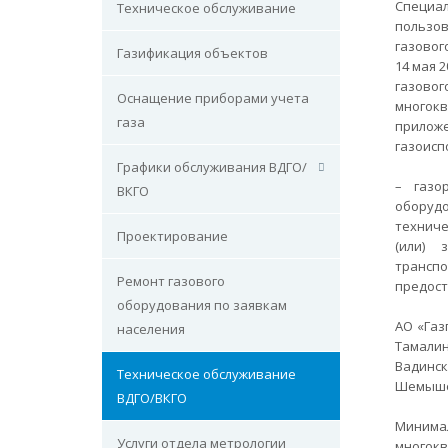
Специа
Техническое обслуживание
пользов
газовог
Газификация объектов
14 мая 
газовог
Оснащение приборами учета
многокв
газа
приложе
газоисп
Графики обслуживания ВДГО/
– газо
ВКГО
оборуд
техниче
Проектирование
(или) 
трансп
Ремонт газового
предост
оборудования по заявкам
АО «Газ
населения
Тамалин
Вадинск
Техническое обслуживание
Шемышей
ВДГО/ВКГО
Минимал
Услуги отдела метрологии
многокв