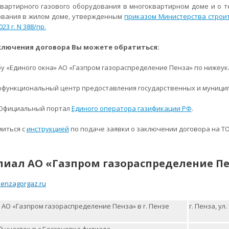
вартирного газового оборудования в многоквартирном доме и о т
вания в жилом доме, утвержденным
приказом Министерства строи
023 г. N 388/пр.
ключения договора Вы можете обратиться:
жбу «Единого окна» АО «Газпром газораспределение Пенза» по нижеу
гофункциональный центр предоставления государственных и муницип
 Официальный портал
Единого оператора газификации РФ
.
иться с
инструкцией
по подаче заявки о заключении договора на ТО
лиал
АО «Газпром газораспределение П
penzagorgaz.ru
АО «Газпром газораспределение Пенза» в г. Пензе
г. Пенза, ул