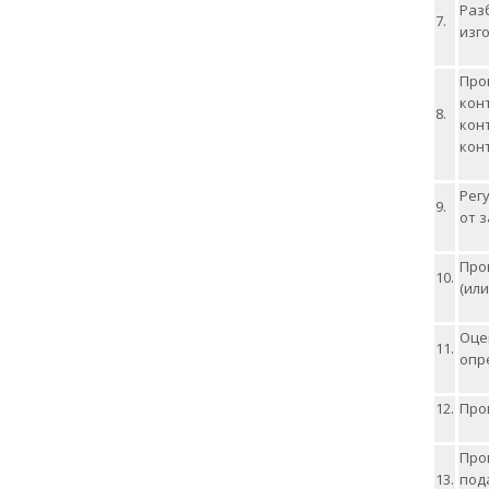
Раз
7.
изго
Про
кон
8.
кон
кон
Рег
9.
от з
Про
10.
(ил
Оце
11.
опр
12.
Про
Про
13.
под