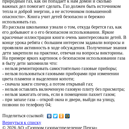
природный газ, как он попадает к нам домой и сколько
важных дел помогает сделать. Газ должен быть источником
тепла и доброй энергии, а не источником повышенной
опасности». Книга учит детей безопасно и бережно
использовать газ.
Из рассказа школьники узнали о том, откуда берется газ, как
его добывают и о его безопасном использовании. Яркие
красочные иллюстрации книги очень заинтересовали детей. В
конце урока ребята с большим интересом задавали вопросы и
проявляли активность в ходе обсуждения. Полученные знания
дети закрепили на практике, отвечая на вопросы викторины.
На примере ярких картинок о безопасном использовании газа
в быту дети запомнили что:
- нельзя ремонтировать самостоятельно газовые приборы;
- нельзя пользоваться газовыми приборами при изменении
цвета пламени и выделении копоти;
- сначала зажги спичку, а потом открывай газ;
- нельзя оставлять включенную газовую плиту без присмотра;
- нельзя зажигать огонь, если в помещении пахнет газом;
- при запахе газа – открой окна и двери, выйди на улицу,
позвони по телефону 04;
Поделиться ссылкой:
Вернуться к списку
© 2026 АО «Газпром газораспределение Пенза»