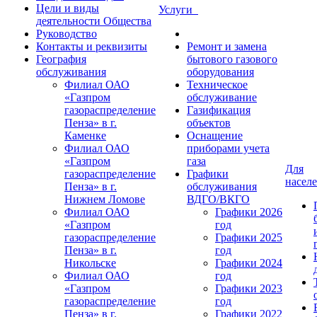
Цели и виды
Услуги
деятельности Общества
Руководство
Контакты и реквизиты
Ремонт и замена
География
бытового газового
обслуживания
оборудования
Филиал ОАО
Техническое
«Газпром
обслуживание
газораспределение
Газификация
Пенза» в г.
объектов
Каменке
Оснащение
Филиал ОАО
приборами учета
«Газпром
газа
Для
газораспределение
Графики
насел
Пенза» в г.
обслуживания
Нижнем Ломове
ВДГО/ВКГО
Филиал ОАО
Графики 2026
«Газпром
год
газораспределение
Графики 2025
Пенза» в г.
год
Никольске
Графики 2024
Филиал ОАО
год
«Газпром
Графики 2023
газораспределение
год
Пенза» в г.
Графики 2022