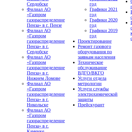
Сердобске
год
Филиал АО
Графики 2021
«Газпром
год
газораспределение
Графики 2020
Пенза» в г. Пензе
год
Филиал АО
Графики 2019
«Газпром
год
газораспределение
Проектирование
Пенза» в г.
Ремонт газового
Сердобске
оборудования по
Филиал АО
заявкам населения
«Газпром
Техническое
газораспределение
обслуживание
Пенза» в г.
ВДГО/ВКГО
Нижнем Ломове
Услуги отдела
Филиал АО
метрологии
«Газпром
Услуги службы
газораспределение
электрохимической
Пенза» в г.
защиты
Никольске
Прейскурант
Филиал АО
«Газпром
газораспределение
Пенза» в г.
Каменке