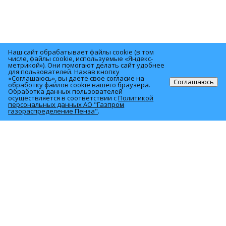
Наш сайт обрабатывает файлы cookie (в том
числе, файлы cookie, используемые «Яндекс-
метрикой»). Они помогают делать сайт удобнее
© 2026 АО «Газпром газораспределение Пенза»
для пользователей. Нажав кнопку
«Соглашаюсь», вы даете свое согласие на
Соглашаюсь
обработку файлов cookie вашего браузера.
Обработка данных пользователей
440000, г. Пенза, ул. М.Горького, 50
осуществляется в соответствии с
Политикой
персональных данных АО "Газпром
газораспределение Пенза"
.
О компании
Услуги
Политика персональных данных
Для населения
Акционерам и инвесторам
Закупки
Продажа имущества