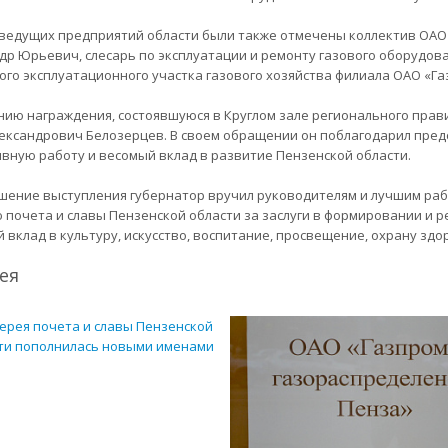
 ведущих предприятий области были также отмечены коллектив ОАО
др Юрьевич, слесарь по эксплуатации и ремонту газового оборудова
ого эксплуатационного участка газового хозяйства филиала ОАО «Га
ию награждения, состоявшуюся в Круглом зале регионального прав
ександрович Белозерцев. В своем обращении он поблагодарил пред
вную работу и весомый вклад в развитие Пензенской области.
шение выступления губернатор вручил руководителям и лучшим раб
 почета и славы Пензенской области за заслуги в формировании и 
 вклад в культуру, искусство, воспитание, просвещение, охрану здо
ея