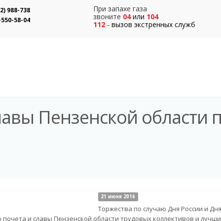
При запахе газа
12) 988-738
звоните
04
или
104
-550-58-04
112
- вызов экстренных служб
славы Пензенской области 
21 июня 2016
Торжества по случаю Дня России и Дн
 почета и славы Пензенской области трудовых коллективов и лучш