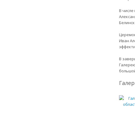
В числе
Алексан
Белинск
Церемон
Иван Ал
эффекти
В завер
Галерею
большой
Галер