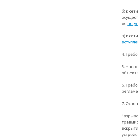
б) к се
осущест
до
вступ
в) к се
вступле
4. Треб
5. Наст
объекта
6. Треб
регламе
7. Осно
"взрыво
травмир
вскрыти
устройс