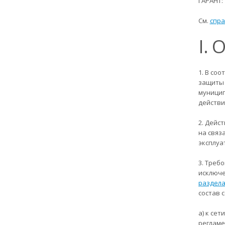
ГАРАНТ:
См.
спра
I.
1. В соо
защиты 
муницип
действи
2. Дейс
на связ
эксплуа
3. Треб
исключе
раздела
состав 
а) к се
регламе