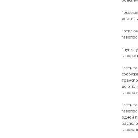
обеспеч
"особые
деятель
"отключ
газопро
"пункт 
газорас
"сеть г
сооруже
транспо
до откл
газопот
"сеть г
газопро
одной п
располо
газоисп