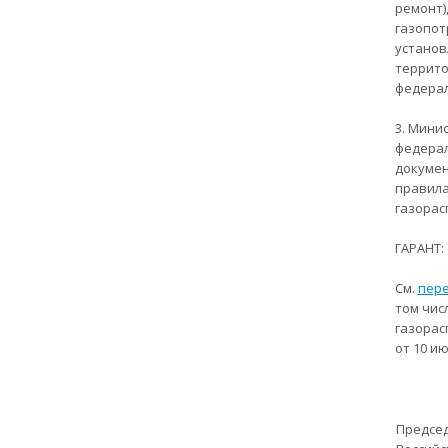
ремонт)
газопот
установ
террито
федерал
3. Мини
федерал
докумен
правила
газорас
ГАРАНТ:
См.
пер
том чис
газорас
от 10 ию
Предсе