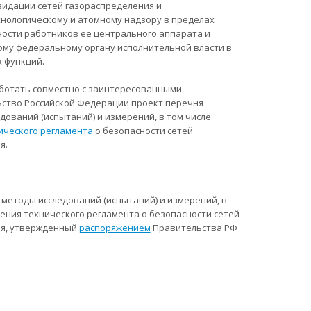
видации сетей газораспределения и
хнологическому и атомному надзору в пределах
ости работников ее центрального аппарата и
му федеральному органу исполнительной власти в
 функций.
аботать совместно с заинтересованными
ьство Российской Федерации проект перечня
ований (испытаний) и измерений, в том числе
ического регламента
о безопасности сетей
я.
методы исследований (испытаний) и измерений, в
ения технического регламента о безопасности сетей
ия, утвержденный
распоряжением
Правительства РФ