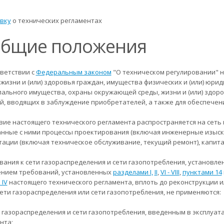
вку
о технических регламентах
 Общие положения
тветствии с
Федеральным законом
"О техническом регулировании" н
жизни и (или) здоровья граждан, имущества физических и (или) юриди
ального имущества, охраны окружающей среды, жизни и (или) здор
й, вводящих в заблуждение приобретателей, а также для обеспечен
твие настоящего технического регламента распространяется на сеть 
анные с ними процессы проектирования (включая инженерные изыска
тации (включая техническое обслуживание, текущий ремонт), капита
ования к сети газораспределения и сети газопотребления, установл
нием требований, установленных
разделами I,
II
,
VI - VIII
,
пунктами 14
 IV
настоящего технического регламента, вплоть до реконструкции и
сети газораспределения или сети газопотребления, не применяются:
ти газораспределения и сети газопотребления, введенным в эксплуа
нта;