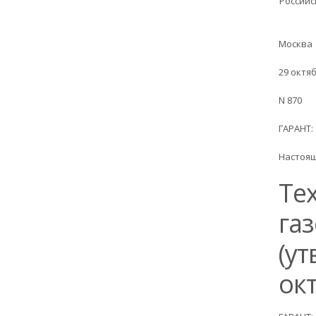
Россий
Москва
29 октяб
N 870
ГАРАНТ:
Настоящ
Те
га
(ут
окт