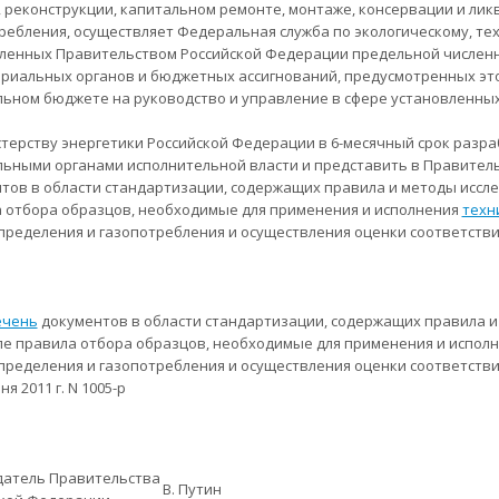
, реконструкции, капитальном ремонте, монтаже, консервации и лик
ребления, осуществляет Федеральная служба по экологическому, те
ленных Правительством Российской Федерации предельной численн
риальных органов и бюджетных ассигнований, предусмотренных это
ьном бюджете на руководство и управление в сфере установленных
стерству энергетики Российской Федерации в 6-месячный срок разр
ьными органами исполнительной власти и представить в Правител
тов в области стандартизации, содержащих правила и методы исслед
 отбора образцов, необходимые для применения и исполнения
техн
пределения и газопотребления и осуществления оценки соответстви
ечень
документов в области стандартизации, содержащих правила и 
ле правила отбора образцов, необходимые для применения и исполн
пределения и газопотребления и осуществления оценки соответств
ня 2011 г. N 1005-р
датель Правительства
В. Путин