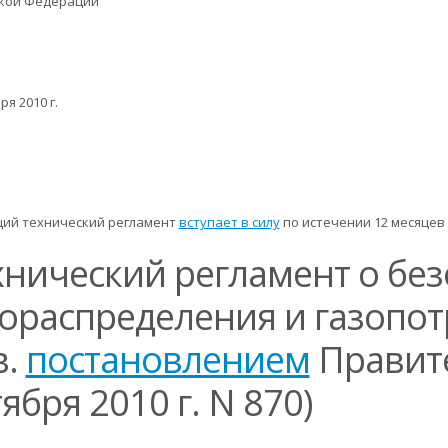
ской Федерации
ря 2010 г.
ий технический регламент
вступает в силу
по истечении 12 месяцев
хнический регламент о без
зораспределения и газопо
в.
постановлением
Правите
ября 2010 г. N 870)