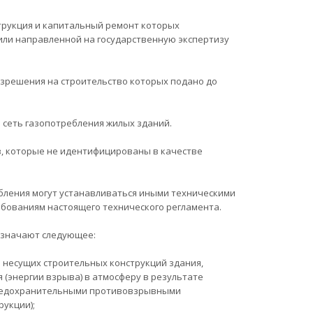
струкция и капитальный ремонт которых
или направленной на государственную экспертизу
разрешения на строительство которых подано до
 сеть газопотребления жилых зданий.
в, которые не идентифицированы в качестве
ебления могут устанавливаться иными техническими
ебованиям настоящего технического регламента.
 означают следующее:
несущих строительных конструкций здания,
(энергии взрыва) в атмосферу в результате
предохранительными противовзрывными
рукции);