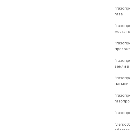
"газопр
газа;
"газопр
места п
"газопр
проложе
"газопр
земли в
"газопр
насыпи 
"газопр
газопро
"газопр
"легкос