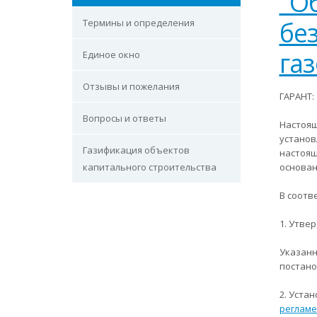
"О
бе
Термины и определения
га
Единое окно
Отзывы и пожелания
ГАРАНТ:
Вопросы и ответы
Настоящ
устано
Газификация объектов
настоящ
капитального строительства
основан
В соотв
1. Утве
Указан
постано
2. Уста
реглам