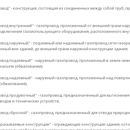
овод" - конструкция, состоящая из соединенных между собой труб,
овод внутренний" - газопровод, проложенный от внешней грани нар
одключения газоиспользующего оборудования, расположенного внут
овод наружный" - подземный или надземный газопровод сети газора
нный вне зданий, до внешней грани наружной конструкции здания;
овод подземный" - наружный газопровод, проложенный в земле ниже
 насыпи (обваловании);
овод надземный" - наружный газопровод, проложенный над поверхно
(обвалования);
овод продувочный" - газопровод, предназначенный для вытеснения г
водов и технических устройств;
овод сбросной" - газопровод, предназначенный для отвода природн
брасываемые конструкции" - ограждающие конструкции здания, кот