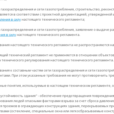
ти газораспределения и сети газопотребления, строительство, рекон
вляется в соответствии с проектной документацией, утвержденной 
ления в силу
настоящего технического регламента;
ти газораспределения и сети газопотребления, заявление о выдаче 
ния в силу
настоящего технического регламента.
ования настоящего технического регламента не распространяются на
оящий технический регламент не применяется в отношении объекто
 технического регулирования настоящего технического регламента.
ования к составным частям сети газораспределения и сети газопотр
нтами. При этом указанные требования не могут противоречить тр
вные понятия, используемые в настоящем техническом регламенте,
устойчивость здания" - обеспечение предотвращения повреждения 
ования людей опасными факторами взрыва за счет сброса давления 
я проемов в ограждающих конструкциях здания, перекрываемых 
твами (остекление, специальные окна или легкосбрасываемые конст