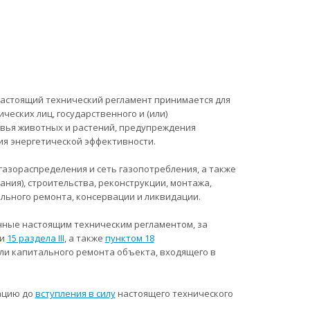
астоящий технический регламент принимается для
ческих лиц, государственного и (или)
овья животных и растений, предупреждения
ия энергетической эффективности.
газораспределения и сеть газопотребления, а также
ния), строительства, реконструкции, монтажа,
льного ремонта, консервации и ликвидации.
енные настоящим техническим регламентом, за
и
15 раздела III
, а также
пунктом 18
ли капитального ремонта объекта, входящего в
тацию до
вступления в силу
настоящего технического