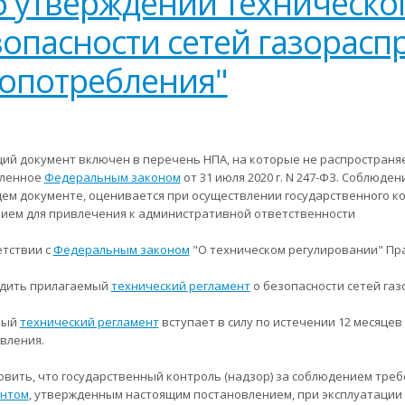
б утверждении техническог
зопасности сетей газорасп
зопотребления"
ий документ включен в перечень НПА, на которые не распространяетс
вленное
Федеральным законом
от 31 июля 2020 г. N 247-ФЗ. Соблюд
ем документе, оценивается при осуществлении государственного ко
ием для привлечения к административной ответственности
етствии с
Федеральным законом
"О техническом регулировании" Пр
рдить прилагаемый
технический регламент
о безопасности сетей газ
ный
технический регламент
вступает в силу по истечении 12 месяцев
вления.
новить, что государственный контроль (надзор) за соблюдением тр
ентом
, утвержденным настоящим постановлением, при эксплуатации