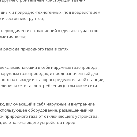
другие строительные конструкции здания;
родных и природно-техногенных (под воздействием
у и состоянию грунтов;
я периодических отключений отдельных участков
рметичности;
а расхода природного газа в сетях
плекс, включающий в себя наружные газопроводы,
 наружных газопроводах, и предназначенный для
ного на выходе из газораспределительной станции,
ления и сети газопотребления (в том числе сети
екс, включающий в себя наружные и внутренние
зоиспользующее оборудование, размещенный на
и природного газа от отключающего устройства,
я, до отключающего устройства перед