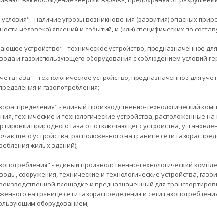
ивают высвобождение энергии взрыва, предохраняя от разрушений 
 условия" - наличие угрозы возникновения (развития) опасных при
ности человека) явлений и событий, и (или) специфических по состав
ающее устройство" - техническое устройство, предназначенное дл
вода и газоиспользующего оборудования с соблюдением условий ге
учета газа" - технологическое устройство, предназначенное для учет
пределения и газопотребления;
азораспределения" - единый производственно-технологический ком
ния, технические и технологические устройства, расположенные на
ртировки природного газа от отключающего устройства, установлен
ючающего устройства, расположенного на границе сети газораспреде
ребления жилых зданий);
азопотребления" - единый производственно-технологический компл
воды, сооружения, технические и технологические устройства, га
роизводственной площадке и предназначенный для транспортировк
женного на границе сети газораспределения и сети газопотреблени
ользующим оборудованием;