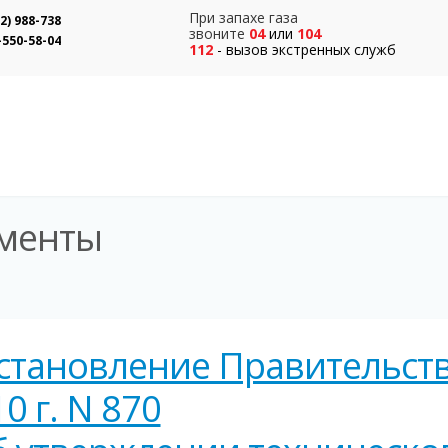
При запахе газа
12) 988-738
звоните
04
или
104
-550-58-04
112
- вызов экстренных служб
менты
становление Правительства
0 г. N 870