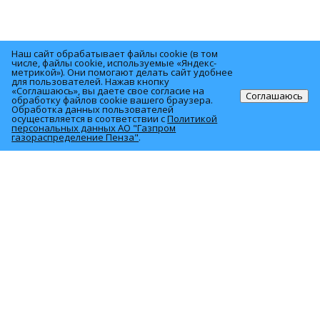
Наш сайт обрабатывает файлы cookie (в том
числе, файлы cookie, используемые «Яндекс-
метрикой»). Они помогают делать сайт удобнее
© 2026 АО «Газпром газораспределение Пенза»
для пользователей. Нажав кнопку
«Соглашаюсь», вы даете свое согласие на
Соглашаюсь
обработку файлов cookie вашего браузера.
Обработка данных пользователей
440000, г. Пенза, ул. М.Горького, 50
осуществляется в соответствии с
Политикой
персональных данных АО "Газпром
газораспределение Пенза"
.
О компании
Услуги
Политика персональных данных
Для населения
Акционерам и инвесторам
Закупки
Продажа имущества
Полезная информация