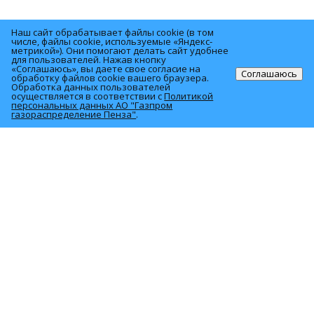
Наш сайт обрабатывает файлы cookie (в том
числе, файлы cookie, используемые «Яндекс-
метрикой»). Они помогают делать сайт удобнее
© 2026 АО «Газпром газораспределение Пенза»
для пользователей. Нажав кнопку
«Соглашаюсь», вы даете свое согласие на
Соглашаюсь
обработку файлов cookie вашего браузера.
Обработка данных пользователей
440000, г. Пенза, ул. М.Горького, 50
осуществляется в соответствии с
Политикой
персональных данных АО "Газпром
газораспределение Пенза"
.
О компании
Услуги
Политика персональных данных
Для населения
Акционерам и инвесторам
Закупки
Продажа имущества
Полезная информация
Вакансии