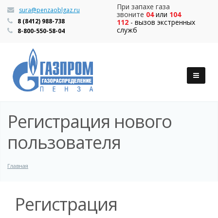
При запахе газа
sura@penzaoblgaz.ru
звоните
04
или
104
8 (8412) 988-738
112
- вызов экстренных
служб
8-800-550-58-04
Регистрация нового
пользователя
Главная
Регистрация