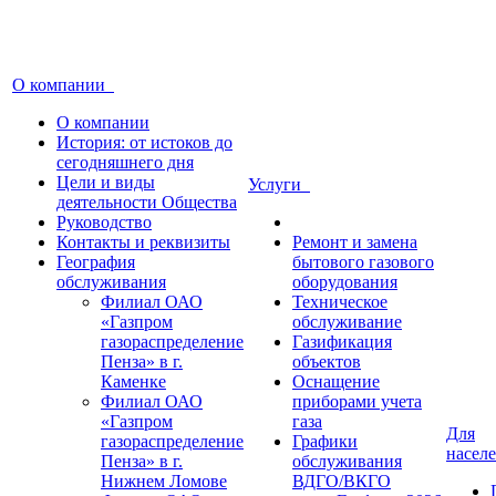
О компании
О компании
История: от истоков до
сегодняшнего дня
Цели и виды
Услуги
деятельности Общества
Руководство
Контакты и реквизиты
Ремонт и замена
География
бытового газового
обслуживания
оборудования
Филиал ОАО
Техническое
«Газпром
обслуживание
газораспределение
Газификация
Пенза» в г.
объектов
Каменке
Оснащение
Филиал ОАО
приборами учета
«Газпром
газа
Для
газораспределение
Графики
насел
Пенза» в г.
обслуживания
Нижнем Ломове
ВДГО/ВКГО