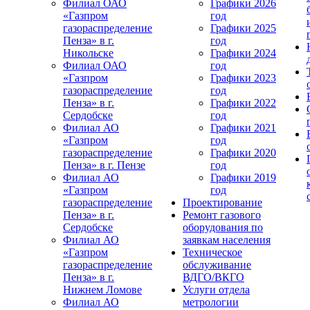
Филиал ОАО
Графики 2026
«Газпром
год
газораспределение
Графики 2025
Пенза» в г.
год
Никольске
Графики 2024
Филиал ОАО
год
«Газпром
Графики 2023
газораспределение
год
Пенза» в г.
Графики 2022
Сердобске
год
Филиал АО
Графики 2021
«Газпром
год
газораспределение
Графики 2020
Пенза» в г. Пензе
год
Филиал АО
Графики 2019
«Газпром
год
газораспределение
Проектирование
Пенза» в г.
Ремонт газового
Сердобске
оборудования по
Филиал АО
заявкам населения
«Газпром
Техническое
газораспределение
обслуживание
Пенза» в г.
ВДГО/ВКГО
Нижнем Ломове
Услуги отдела
Филиал АО
метрологии