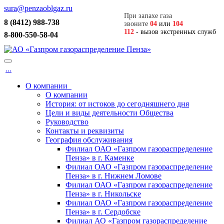
sura@penzaoblgaz.ru
При запахе газа
8 (8412) 988-738
звоните
04
или
104
112
- вызов экстренных служб
8-800-550-58-04
...
О компании
О компании
История: от истоков до сегодняшнего дня
Цели и виды деятельности Общества
Руководство
Контакты и реквизиты
География обслуживания
Филиал ОАО «Газпром газораспределение
Пенза» в г. Каменке
Филиал ОАО «Газпром газораспределение
Пенза» в г. Нижнем Ломове
Филиал ОАО «Газпром газораспределение
Пенза» в г. Никольске
Филиал ОАО «Газпром газораспределение
Пенза» в г. Сердобске
Филиал АО «Газпром газораспределение