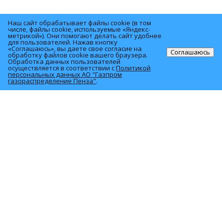
Наш сайт обрабатывает файлы cookie (в том
числе, файлы cookie, используемые «Яндекс-
метрикой»). Они помогают делать сайт удобнее
© 2026 АО «Газпром газораспределение Пенза»
для пользователей. Нажав кнопку
«Соглашаюсь», вы даете свое согласие на
Соглашаюсь
обработку файлов cookie вашего браузера.
Обработка данных пользователей
440000, г. Пенза, ул. М.Горького, 50
осуществляется в соответствии с
Политикой
персональных данных АО "Газпром
газораспределение Пенза"
.
О компании
Услуги
Политика персональных данных
Для населения
Акционерам и инвесторам
Закупки
Продажа имущества
Полезная информация
Вакансии