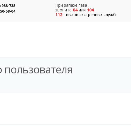
При запахе газа
) 988-738
звоните
04
или
104
550-58-04
112
- вызов экстренных служб
о пользователя