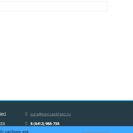
ант
sura@penzaoblgaz.ru
нтр
8 (8412) 988-738
8-800-550-58-04
йт удобнее для
ы