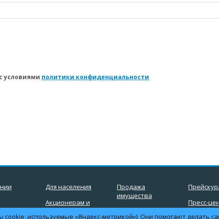
 с условиями
политики конфиденциальности
ании
Для населения
Продажа
Прейскур
имущества
Акционерам и
Пресс-це
инвесторам
Полезная
ы cookie, используемые «Яндекс-метрикой»). Они помогают делать са
ка
Контакт