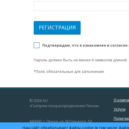
Подтверждаю, что я ознакомлен и согласен
Пароль должен быть не менее 6 символов длиной.
*
Поля, обязательные для заполнения.
О комп
© 2026 АО
«Газпром газораспределение Пенза»
Услуги
Полити
440000, г. Пенза, ул. М.Горького, 50
персон
Наш сайт обрабатывает файлы cookie (в том числе, файл
данных