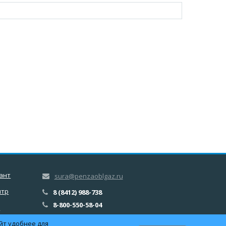
ант
sura@penzaoblgaz.ru
нтр
8 (8412) 988-738
8-800-550-58-04
ы
йт удобнее для