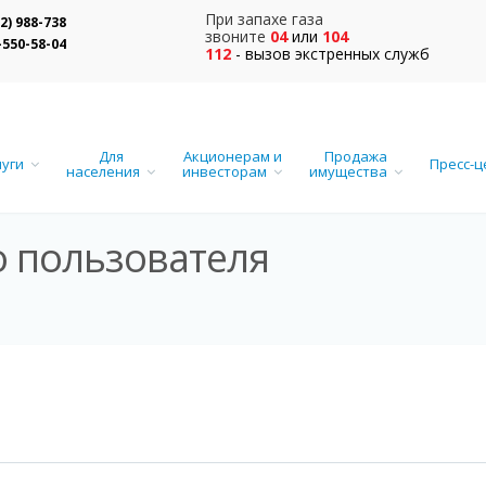
При запахе газа
12) 988-738
звоните
04
или
104
-550-58-04
112
- вызов экстренных служб
Для
Акционерам и
Продажа
луги
Пресс-
населения
инвесторам
имущества
о пользователя