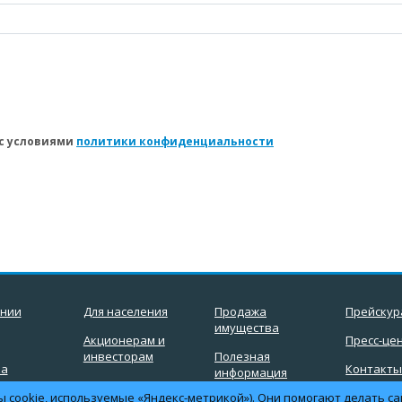
 с условиями
политики конфиденциальности
ании
Для населения
Продажа
Прейскур
имущества
Акционерам и
Пресс-це
инвесторам
Полезная
ка
Контакт
информация
альных
Закупки
ы cookie, используемые «Яндекс-метрикой»). Они помогают делать са
Вакансии