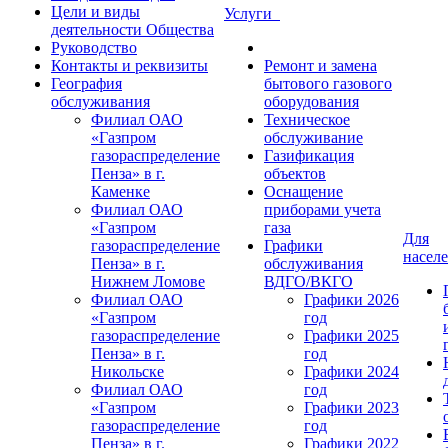
Цели и виды
Услуги
деятельности Общества
Руководство
Контакты и реквизиты
Ремонт и замена
География
бытового газового
обслуживания
оборудования
Филиал ОАО
Техническое
«Газпром
обслуживание
газораспределение
Газификация
Пенза» в г.
объектов
Каменке
Оснащение
Филиал ОАО
приборами учета
«Газпром
газа
Для
газораспределение
Графики
насел
Пенза» в г.
обслуживания
Нижнем Ломове
ВДГО/ВКГО
Филиал ОАО
Графики 2026
«Газпром
год
газораспределение
Графики 2025
Пенза» в г.
год
Никольске
Графики 2024
Филиал ОАО
год
«Газпром
Графики 2023
газораспределение
год
Пенза» в г.
Графики 2022