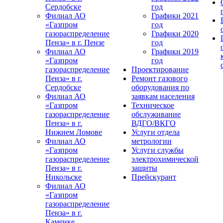
Сердобске
год
Филиал АО
Графики 2021
«Газпром
год
газораспределение
Графики 2020
Пенза» в г. Пензе
год
Филиал АО
Графики 2019
«Газпром
год
газораспределение
Проектирование
Пенза» в г.
Ремонт газового
Сердобске
оборудования по
Филиал АО
заявкам населения
«Газпром
Техническое
газораспределение
обслуживание
Пенза» в г.
ВДГО/ВКГО
Нижнем Ломове
Услуги отдела
Филиал АО
метрологии
«Газпром
Услуги службы
газораспределение
электрохимической
Пенза» в г.
защиты
Никольске
Прейскурант
Филиал АО
«Газпром
газораспределение
Пенза» в г.
Каменке